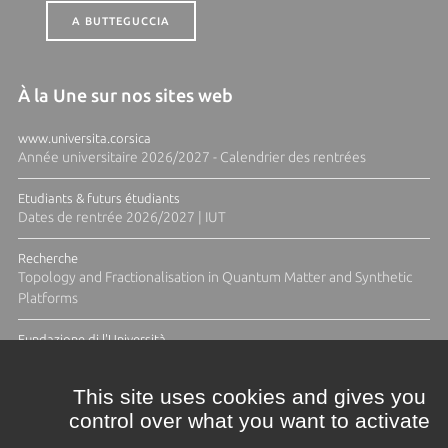
A BUTTEGUCCIA
À la Une sur nos sites web
www.universita.corsica
Année universitaire 2026/2027 - Calendrier des rentrées
Etudiants & futurs étudiants
Dates de rentrée 2026/2027 | IUT
Recherche
Topology and Fractionalisation in Quantum Matter and Synthetic
Platforms
Fundazione di l'Università
Résidence Ange Tomasi "Lagune and Zeste" avec la photographe
Diane Moulenc
This site uses cookies and gives you
control over what you want to activate