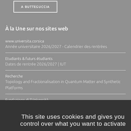
A BUTTEGUCCIA
À la Une sur nos sites web
www.universita.corsica
Année universitaire 2026/2027 - Calendrier des rentrées
Etudiants & futurs étudiants
Dates de rentrée 2026/2027 | IUT
Recherche
Topology and Fractionalisation in Quantum Matter and Synthetic
Platforms
Fundazione di l'Università
Résidence Ange Tomasi "Lagune and Zeste" avec la photographe
Diane Moulenc
This site uses cookies and gives you
control over what you want to activate