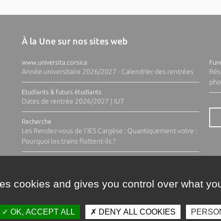
À la Une sur nos sites web
www.universita.corsica
Fund
Année universitaire 2026/2027 - Calendrier des rentrées
Rés
pho
Etudiants & futurs étudiants
Dates de rentrée 2026/2027 | IUT
Recherche
Les Rendez-vous de l'IES Cargèse : Quantiquement votre :
Pourquoi les trains flottent-ils ?
ses cookies and gives you control over what you
OK, ACCEPT ALL
DENY ALL COOKIES
PERSO