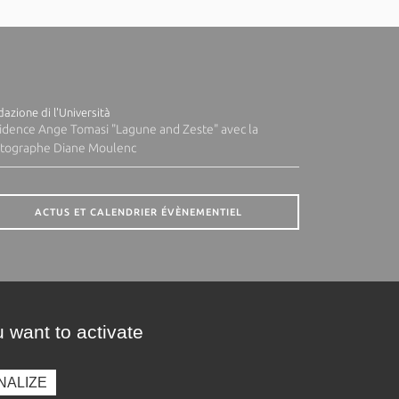
azione di l'Università
idence Ange Tomasi "Lagune and Zeste" avec la
tographe Diane Moulenc
ACTUS ET CALENDRIER ÉVÈNEMENTIEL
 want to activate
NALIZE