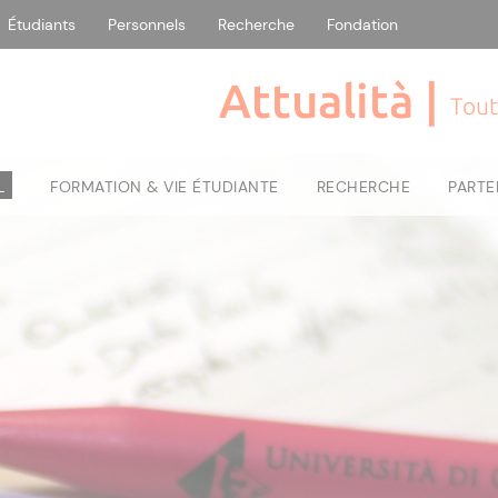
Étudiants
Personnels
Recherche
Fondation
Attualità |
Tout
L
FORMATION & VIE ÉTUDIANTE
RECHERCHE
PARTE