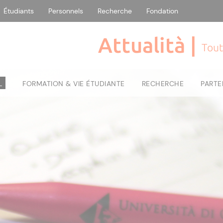
Étudiants
Personnels
Recherche
Fondation
Attualità |
Tout
L
FORMATION & VIE ÉTUDIANTE
RECHERCHE
PARTE