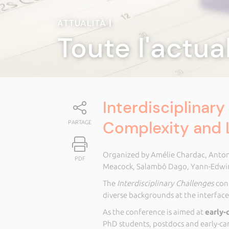
ATTUALITÀ
|
Toute l'actua
Interdisciplinary
Complexity and L
PARTAGE
Organized by Amélie Chardac, Antoni
PDF
Meacock, Salambô Dago, Yann-Edwi
The
Interdisciplinary Challenges
conf
diverse backgrounds at the interfac
As the conference is aimed at
early-
PhD students, postdocs and early-c