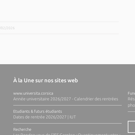
2/02/2026
À la Une sur nos sites web
www.universita.corsica
Fund
Année universitaire 2026/2027 - Calendrier des rentrées
Rés
pho
Etudiants & futurs étudiants
Dates de rentrée 2026/2027 | IUT
Recherche
Les Rendez-vous de l'IES Cargèse : Quantiquement votre :