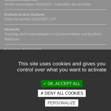
Année universitaire 2026/2027 - Calendrier des rentrées
Etudiants & futurs étudiants
Dates de rentrée 2026/2027 | IUT
Recherche
Topology and Fractionalisation in Quantum Matter and Synthetic
Platforms
Fundazione di l'Università
Résidence Ange Tomasi "Lagune and Zeste" avec la photographe
Diane Moulenc
This site uses cookies and gives you
control over what you want to activate
ACTUS ET CALENDRIER ÉVÈNEMENTIEL
OK, ACCEPT ALL
DENY ALL COOKIES
Crédits et mentions légales
PERSONALIZE
Contacts
Plan d'accès
Espace presse
Photothèque
Recrutement
Marchés publics