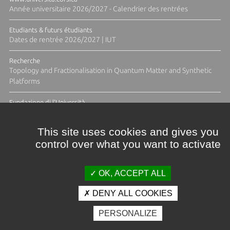
Année universitaire 2026/2027 - Calendrier des rentrées
Etudiants & futurs étudiants
Dates de rentrée 2026/2027 | IUT
Recherche
Topology and Fractionalisation in Quantum Matter and Synthetic
Platforms
Fundazione di l'Università
Résidence Ange Tomasi "Lagune and Zeste" avec la photographe
Diane Moulenc
This site uses cookies and gives you
control over what you want to activate
ACTUS ET CALENDRIER ÉVÈNEMENTIEL
OK, ACCEPT ALL
DENY ALL COOKIES
Crédits et mentions légales
PERSONALIZE
Contacts
Plan d'accès
Espace presse
Photothèque
Recrutement
Marchés publics