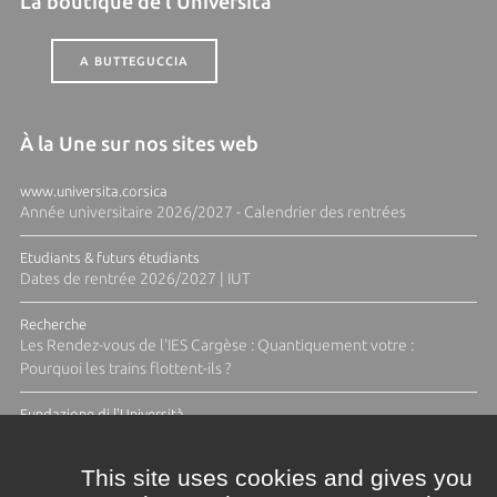
La boutique de l'Università
A BUTTEGUCCIA
À la Une sur nos sites web
www.universita.corsica
Année universitaire 2026/2027 - Calendrier des rentrées
Etudiants & futurs étudiants
Dates de rentrée 2026/2027 | IUT
Recherche
Les Rendez-vous de l'IES Cargèse : Quantiquement votre :
Pourquoi les trains flottent-ils ?
Fundazione di l'Università
Résidence Ange Tomasi "Lagune and Zeste" avec la photographe
Diane Moulenc
This site uses cookies and gives you