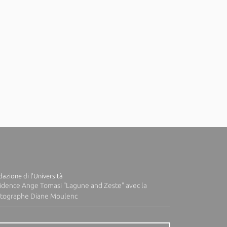
azione di l'Università
idence Ange Tomasi "Lagune and Zeste" avec la
tographe Diane Moulenc