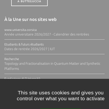
A BUTTEGUCCIA
À la Une sur nos sites web
www.universita.corsica
Année universitaire 2026/2027 - Calendrier des rentrées
Etudiants & futurs étudiants
Dates de rentrée 2026/2027 | IUT
Recherche
Topology and Fractionalisation in Quantum Matter and Synthetic
Platforms
Fundazione di l'Università
Résidence Ange Tomasi "Lagune and Zeste" avec la photographe
Diane Moulenc
This site uses cookies and gives you
control over what you want to activate
ACTUS ET CALENDRIER ÉVÈNEMENTIEL