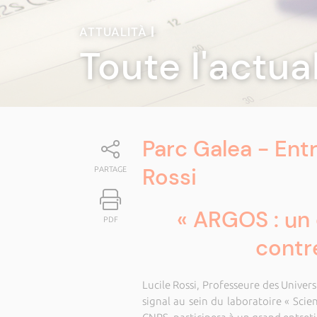
ATTUALITÀ
|
Toute l'actua
Parc Galea - Entr
Rossi
PARTAGE
« ARGOS : un 
PDF
contr
Lucile Rossi, Professeure des Unive
signal au sein du laboratoire « Scie