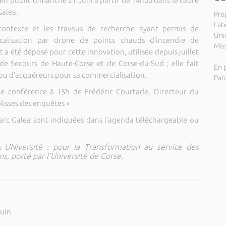
en public dimanche 21 Juin à partir de 14h00 dans le cadre
Galea.
Pro
Lab
 contexte et les travaux de recherche ayant permis de
Uni
alisation par drone de points chauds d’incendie de
Miss
a été déposé pour cette innovation, utilisée depuis juillet
 de Secours de Haute-Corse et de Corse-du-Sud ; elle fait
En p
 ou d’acquéreurs pour sa commercialisation.
Par
une conférence à 15h de Frédéric Courtade, Directeur du
olisses des enquêtes »
 Parc Galea sont indiquées dans l’agenda téléchargeable ou
IA UNIversité : pour la Transformation au service des
ns, porté par l’Université de Corse.
juin