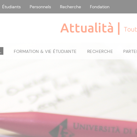
Étudiants
Personnels
Recherche
Fondation
Attualità |
Tout
L
FORMATION & VIE ÉTUDIANTE
RECHERCHE
PARTE