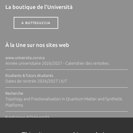
La boutique de l'Università
A BUTTEGUCCIA
À la Une sur nos sites web
www.universita.corsica
Année universitaire 2026/2027 - Calendrier des rentrées
Etudiants & futurs étudiants
Dates de rentrée 2026/2027 | IUT
Recherche
Topology and Fractionalisation in Quantum Matter and Synthetic
Platforms
Fundazione di l'Università
Résidence Ange Tomasi "Lagune and Zeste" avec la photographe
Diane Moulenc