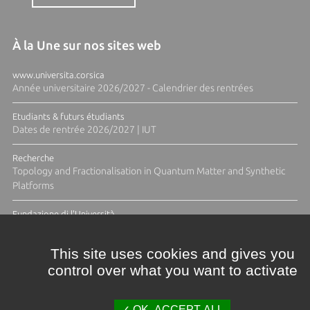
À la Une sur nos sites web
www.universita.corsica
Année universitaire 2026/2027 - Calendrier des rentrées
Etudiants & futurs étudiants
Dates de rentrée 2026/2027 | IUT
Recherche
Topology and Fractionalisation in Quantum Matter and Synthetic
Platforms
Fundazione di l'Università
Résidence Ange Tomasi "Lagune and Zeste" avec la photographe
Diane Moulenc
This site uses cookies and gives you
control over what you want to activate
ACTUS ET CALENDRIER ÉVÈNEMENTIEL
OK, ACCEPT ALL