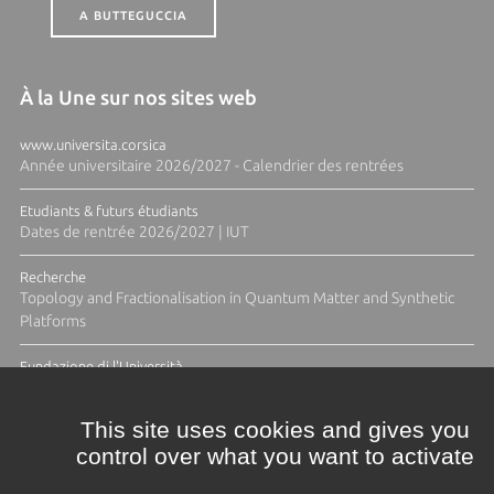
A BUTTEGUCCIA
À la Une sur nos sites web
www.universita.corsica
Année universitaire 2026/2027 - Calendrier des rentrées
Etudiants & futurs étudiants
Dates de rentrée 2026/2027 | IUT
Recherche
Topology and Fractionalisation in Quantum Matter and Synthetic
Platforms
Fundazione di l'Università
Résidence Ange Tomasi "Lagune and Zeste" avec la photographe
Diane Moulenc
This site uses cookies and gives you
control over what you want to activate
ACTUS ET CALENDRIER ÉVÈNEMENTIEL