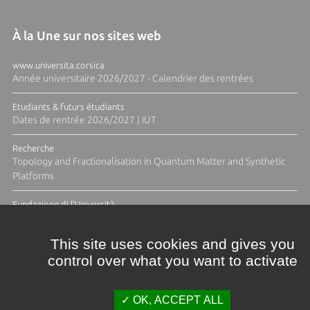
À la Une sur nos sites web
www.universita.corsica
Année universitaire 2026/2027 - Calendrier des rentrées
Etudiants & futurs étudiants
Dates de rentrée 2026/2027 | IUT
Recherche
Topology and Fractionalisation in Quantum Matter and Synthetic
Platforms
Fundazione di l'Università
Résidence Ange Tomasi "Lagune and Zeste" avec la photographe
Diane Moulenc
This site uses cookies and gives you
control over what you want to activate
ACTUS ET CALENDRIER ÉVÈNEMENTIEL
OK, ACCEPT ALL