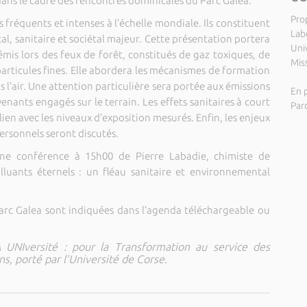
dans le cadre des rencontres dominicales du Parc Galea.
Pro
s fréquents et intenses à l’échelle mondiale. Ils constituent
Lab
, sanitaire et sociétal majeur. Cette présentation portera
Uni
émis lors des feux de forêt, constitués de gaz toxiques, de
Miss
articules fines. Elle abordera les mécanismes de formation
s l’air. Une attention particulière sera portée aux émissions
En p
venants engagés sur le terrain. Les effets sanitaires à court
Par
en avec les niveaux d’exposition mesurés. Enfin, les enjeux
ersonnels seront discutés.
’une conférence à 15h00 de Pierre Labadie, chimiste de
lluants éternels : un fléau sanitaire et environnemental
 Parc Galea sont indiquées dans l’agenda téléchargeable ou
IA UNIversité : pour la Transformation au service des
ns, porté par l’Université de Corse.