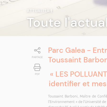
ATTUALITÀ
|
Toute l'actua
Parc Galea - Ent
Toussaint Barbon
PARTAGE
« LES POLLUANT
PDF
identifier et mes
Toussaint Barboni, Maître de Confé
l’Environnement » de l’Université de