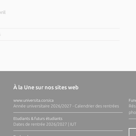
ril
6
À la Une sur nos sites web
www.universita.corsica
Fund
Année universitaire 2026/2027 - Calendrier des rentrées
Rés
pho
Etudiants & futurs étudiants
Dates de rentrée 2026/2027 | IUT