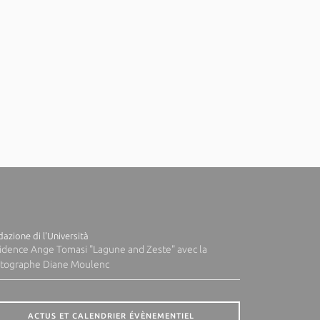
azione di l'Università
idence Ange Tomasi "Lagune and Zeste" avec la
tographe Diane Moulenc
ACTUS ET CALENDRIER ÉVÈNEMENTIEL