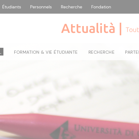
Étudiants
Personnels
Recherche
Fondation
Attualità |
Tout
L
FORMATION & VIE ÉTUDIANTE
RECHERCHE
PARTE