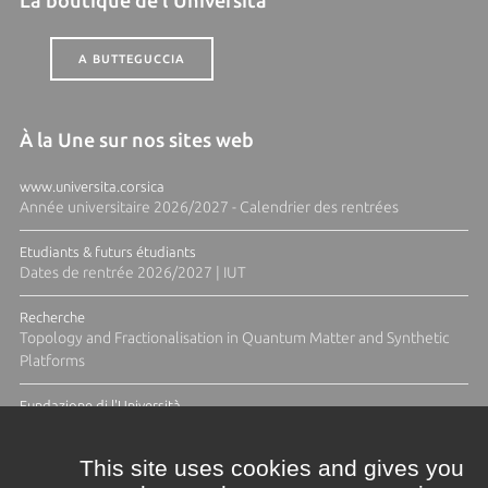
A BUTTEGUCCIA
À la Une sur nos sites web
www.universita.corsica
Année universitaire 2026/2027 - Calendrier des rentrées
Etudiants & futurs étudiants
Dates de rentrée 2026/2027 | IUT
Recherche
Topology and Fractionalisation in Quantum Matter and Synthetic
Platforms
Fundazione di l'Università
Résidence Ange Tomasi "Lagune and Zeste" avec la photographe
Diane Moulenc
This site uses cookies and gives you