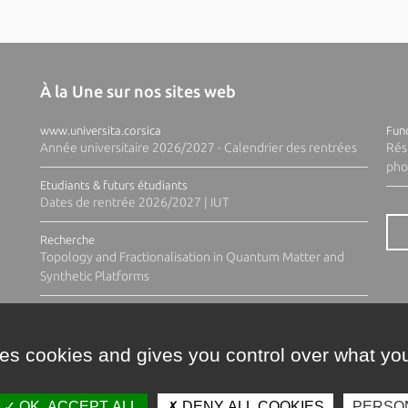
À la Une sur nos sites web
www.universita.corsica
Fund
Année universitaire 2026/2027 - Calendrier des rentrées
Rés
pho
Etudiants & futurs étudiants
Dates de rentrée 2026/2027 | IUT
Recherche
Topology and Fractionalisation in Quantum Matter and
Synthetic Platforms
ses cookies and gives you control over what you
OK, ACCEPT ALL
DENY ALL COOKIES
PERSO