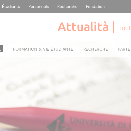
Étudiants
Personnels
Recherche
Fondation
Attualità |
Tout
L
FORMATION & VIE ÉTUDIANTE
RECHERCHE
PARTE