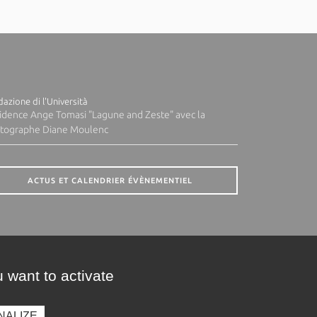
azione di l'Università
idence Ange Tomasi "Lagune and Zeste" avec la
tographe Diane Moulenc
ACTUS ET CALENDRIER ÉVÈNEMENTIEL
 want to activate
NALIZE