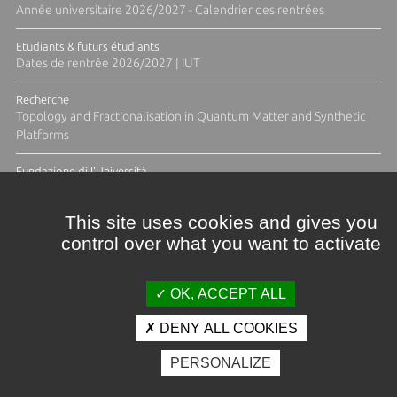
Année universitaire 2026/2027 - Calendrier des rentrées
Etudiants & futurs étudiants
Dates de rentrée 2026/2027 | IUT
Recherche
Topology and Fractionalisation in Quantum Matter and Synthetic
Platforms
Fundazione di l'Università
Résidence Ange Tomasi "Lagune and Zeste" avec la photographe
Diane Moulenc
This site uses cookies and gives you
control over what you want to activate
ACTUS ET CALENDRIER ÉVÈNEMENTIEL
OK, ACCEPT ALL
DENY ALL COOKIES
Crédits et mentions légales
PERSONALIZE
Contacts
Plan d'accès
Espace presse
Photothèque
Recrutement
Marchés publics