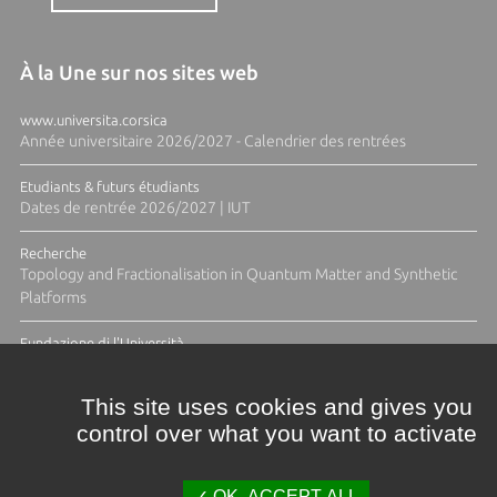
À la Une sur nos sites web
www.universita.corsica
Année universitaire 2026/2027 - Calendrier des rentrées
Etudiants & futurs étudiants
Dates de rentrée 2026/2027 | IUT
Recherche
Topology and Fractionalisation in Quantum Matter and Synthetic
Platforms
Fundazione di l'Università
Résidence Ange Tomasi "Lagune and Zeste" avec la photographe
Diane Moulenc
This site uses cookies and gives you
control over what you want to activate
ACTUS ET CALENDRIER ÉVÈNEMENTIEL
OK, ACCEPT ALL