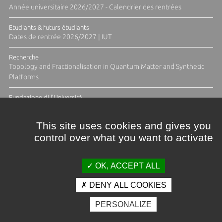
Année universitaire 2026/2027 - Calendrier des rentrées
Etudiants & futurs étudiants
Dates de rentrée 2026/2027 | IUT
Recherche
Topology and Fractionalisation in Quantum Matter and Synthetic
Platforms
Fundazione di l'Università
Résidence Ange Tomasi "Lagune and Zeste" avec la photographe
Diane Moulenc
This site uses cookies and gives you
control over what you want to activate
ACTUS ET CALENDRIER ÉVÈNEMENTIEL
OK, ACCEPT ALL
DENY ALL COOKIES
Crédits et mentions légales
PERSONALIZE
Contacts
Plan d'accès
Espace presse
Photothèque
Recrutement
Marchés publics