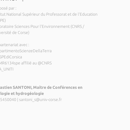
posé par :
itut National Supérieur du Professorat et de l'Education
SPE)
oratoire Sciences Pour l'Environnement (CNRS /
versité de Corse)
artenariat avec :
partimentoScienzeDellaTerra
SPEdiCorsica
R6134spe affilié au @CNRS
A_UNITI
astien SANTONI, Maître de Conférences en
logie et hydrogéologie
5450040
|
santoni_s@univ-corse.fr