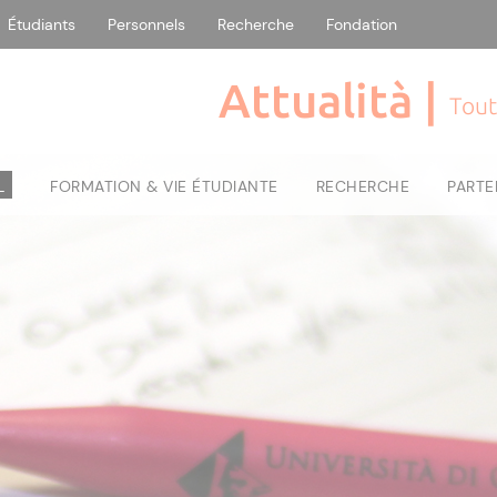
Étudiants
Personnels
Recherche
Fondation
Attualità |
Tout
L
FORMATION & VIE ÉTUDIANTE
RECHERCHE
PARTE