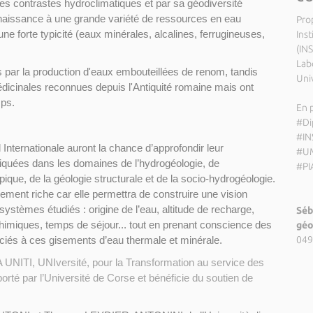
ses contrastes hydroclimatiques et par sa géodiversité
 naissance à une grande variété de ressources en eau
Pro
ne forte typicité (eaux minérales, alcalines, ferrugineuses,
Inst
(IN
Lab
 par la production d'eaux embouteillées de renom, tandis
Uni
dicinales reconnues depuis l'Antiquité romaine mais ont
mps.
En p
#Di
#IN
Internationale auront la chance d’approfondir leur
#UM
quées dans les domaines de l’hydrogéologie, de
#PI
pique, de la géologie structurale et de la socio-hydrogéologie.
rement riche car elle permettra de construire une vision
ystèmes étudiés : origine de l’eau, altitude de recharge,
Séb
chimiques, temps de séjour... tout en prenant conscience des
géo
ciés à ces gisements d’eau thermale et minérale.
049
PIA UNITI, UNIversité, pour la Transformation au service des
porté par l’Université de Corse et bénéficie du soutien de