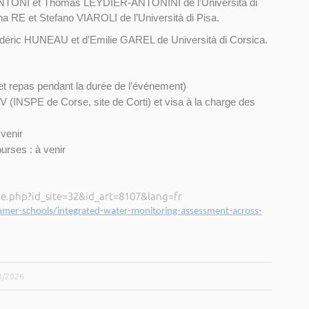
SANTONI et Thomas LEYDIER-ANTONINI de l’Università di
a RE et Stefano VIAROLI de l’Università di Pisa.
Frédéric HUNEAU et d’Emilie GAREL de Università di Corsica.
et repas pendant la durée de l’événement)
V (INSPE de Corse, site de Corti) et visa à la charge des
 venir
urses : à venir
icle.php?id_site=32&id_art=8107&lang=fr
ummer-schools/integrated-water-monitoring-assessment-across-
03/2026