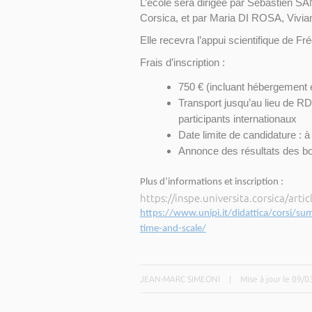
L’école sera dirigée par Sébastien 
Corsica, et par Maria DI ROSA, Vivian
Elle recevra l’appui scientifique de 
Frais d’inscription :
750 € (incluant hébergement 
Transport jusqu’au lieu de RD
participants internationaux
Date limite de candidature : à
Annonce des résultats des bo
Plus d’informations et inscription :
https://inspe.universita.corsica/art
https://www.unipi.it/didattica/corsi/s
time-and-scale/
JEAN-MARC SIMEONI
|
Mise à jour le 09/