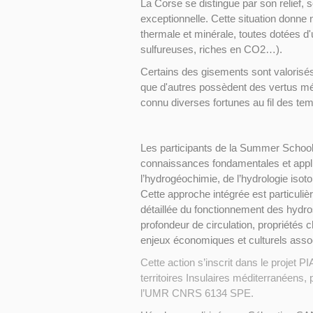
La Corse se distingue par son relief, 
exceptionnelle. Cette situation donne
thermale et minérale, toutes dotées d'u
sulfureuses, riches en CO2…).
Certains des gisements sont valorisés
que d'autres possèdent des vertus mé
connu diverses fortunes au fil des te
Les participants de la Summer School 
connaissances fondamentales et appli
l’hydrogéochimie, de l’hydrologie isoto
Cette approche intégrée est particuliè
détaillée du fonctionnement des hydros
profondeur de circulation, propriétés 
enjeux économiques et culturels asso
Cette action s’inscrit dans le projet 
territoires Insulaires méditerranéens, 
l’UMR CNRS 6134 SPE.