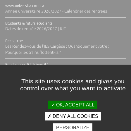
www.universita.corsica
Année universitaire 2026/2027 - Calendrier des rentrées
Etudiants & futurs étudiants
Dates de rentrée 2026/2027 | IUT
Recherche
Les Rendez-vous de l'IES Cargèse : Quantiquement votre :
Pourquoi les trains flottent-ils ?
Fundazione di l'Università
Résidence Ange Tomasi "Lagune and Zeste" avec la photographe
Diane Moulenc
This site uses cookies and gives you
control over what you want to activate
ACTUS ET CALENDRIER ÉVÈNEMENTIEL
OK, ACCEPT ALL
DENY ALL COOKIES
Crédits et mentions légales
PERSONALIZE
Contacts
Plan d'accès
Espace presse
Photothèque