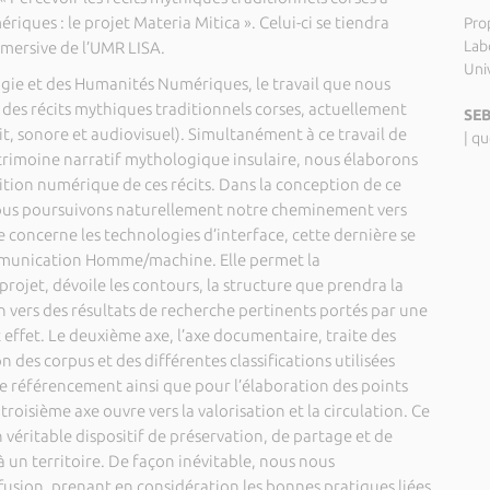
iques : le projet Materia Mitica ». Celui-ci se tiendra
Pro
Labo
mersive de l’UMR LISA.
Uni
ogie et des Humanités Numériques, le travail que nous
 des récits mythiques traditionnels corses, actuellement
SEB
it, sonore et audiovisuel). Simultanément à ce travail de
|
qu
trimoine narratif mythologique insulaire, nous élaborons
dition numérique de ces récits. Dans la conception de ce
ous poursuivons naturellement notre cheminement vers
xe concerne les technologies d’interface, cette dernière se
munication Homme/machine. Elle permet la
projet, dévoile les contours, la structure que prendra la
 vers des résultats de recherche pertinents portés par une
effet. Le deuxième axe, l’axe documentaire, traite des
 des corpus et des différentes classifications utilisées
de référencement ainsi que pour l’élaboration des points
roisième axe ouvre vers la valorisation et la circulation. Ce
véritable dispositif de préservation, de partage et de
à un territoire. De façon inévitable, nous nous
iffusion, prenant en considération les bonnes pratiques liées