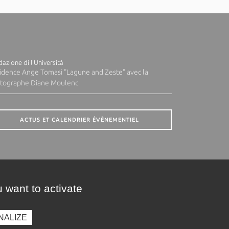
azione di l'Università
idence Ange Tomasi "Lagune and Zeste" avec la
tographe Diane Moulenc
ACTUS ET CALENDRIER ÉVÈNEMENTIEL
 want to activate
NALIZE
presse
Photothèque
Recrutement
Marchés publics