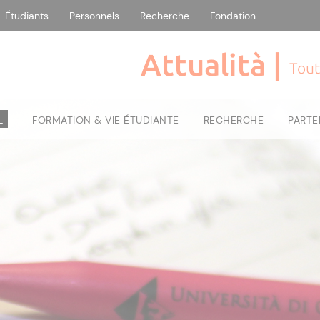
Étudiants
Personnels
Recherche
Fondation
Attualità |
Tout
L
FORMATION & VIE ÉTUDIANTE
RECHERCHE
PARTE