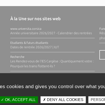
À la Une sur nos sites web
www.universita.corsica
Fund
Année universitaire 2026/2027 - Calendrier des rentrées
Rés
pho
Etudiants & futurs étudiants
Dates de rentrée 2026/2027 | IUT
Recherche
Les Rendez-vous de l'IES Cargèse : Quantiquement votre :
Pourquoi les trains flottent-ils ?
ses cookies and gives you control over what you
OK, ACCEPT ALL
DENY ALL COOKIES
PERSO
Contacts
Plan d'accès
Espace 