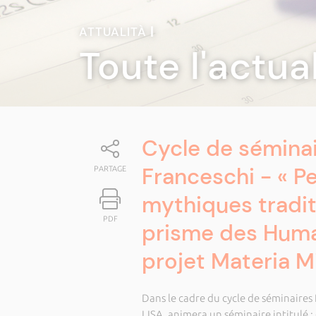
ATTUALITÀ
|
Toute l'actua
Cycle de séminai
Franceschi - « Pe
PARTAGE
mythiques tradit
PDF
prisme des Huma
projet Materia Mi
Dans le cadre du cycle de séminaires
LISA, animera un séminaire intitulé : 