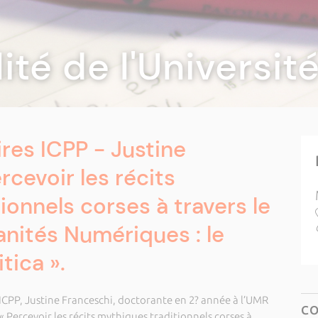
lité de l'Universi
res ICPP - Justine
rcevoir les récits
ionnels corses à travers le
nités Numériques : le
tica ».
 ICPP, Justine Franceschi, doctorante en 2? année à l’UMR
C
« Percevoir les récits mythiques traditionnels corses à