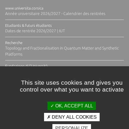
www.universita.corsica
Année universitaire 2026/2027 - Calendrier des rentrées
Etudiants & futurs étudiants
Dates de rentrée 2026/2027 | IUT
Recherche
Topology and Fractionalisation in Quantum Matter and Synthetic
Platforms
Fundazione di l'Università
Résidence Ange Tomasi "Lagune and Zeste" avec la photographe
Diane Moulenc
This site uses cookies and gives you
control over what you want to activate
ACTUS ET CALENDRIER ÉVÈNEMENTIEL
OK, ACCEPT ALL
DENY ALL COOKIES
Crédits et mentions légales
PERSONALIZE