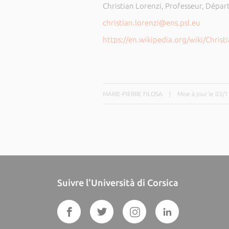
Christian Lorenzi, Professeur, Dépar
christian.lorenzi@ens.psl.eu
https://en.wikipedia.org/wiki/Christ
MARIE-PIERRE FILOSA
|
Mise à jour le 03/
Suivre l'Università di Corsica