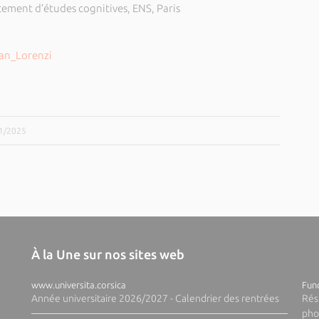
tement d’études cognitives, ENS, Paris
ian_Lorenzi
11/2025
À la Une sur nos sites web
www.universita.corsica
Fund
Année universitaire 2026/2027 - Calendrier des rentrées
Rés
pho