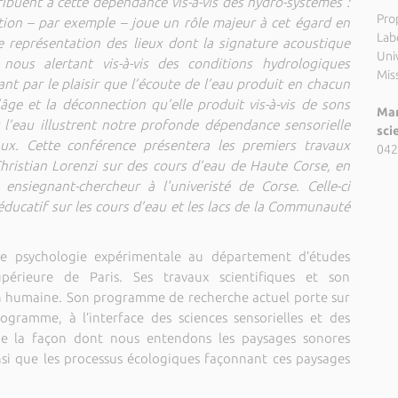
ribuent à cette dépendance vis-à-vis des hydro-systèmes :
Pro
tion – par exemple – joue un rôle majeur à cet égard en
Lab
 représentation des lieux dont la signature acoustique
Uni
nous alertant vis-à-vis des conditions hydrologiques
Miss
nt par le plaisir que l’écoute de l’eau produit en chacun
’âge et la déconnection qu’elle produit vis-à-vis de sons
Mar
l’eau illustrent notre profonde dépendance sensorielle
sci
iaux. Cette conférence présentera les premiers travaux
042
 Christian Lorenzi sur des cours d’eau de Haute Corse, en
 ensiegnant-chercheur à l'univeristé de Corse. Celle-ci
e éducatif sur les cours d’eau et les lacs de la Communauté
 de psychologie expérimentale au département d’études
périeure de Paris. Ses travaux scientifiques et son
on humaine. Son programme de recherche actuel porte sur
ogramme, à l’interface des sciences sensorielles et des
die la façon dont nous entendons les paysages sonores
ainsi que les processus écologiques façonnant ces paysages