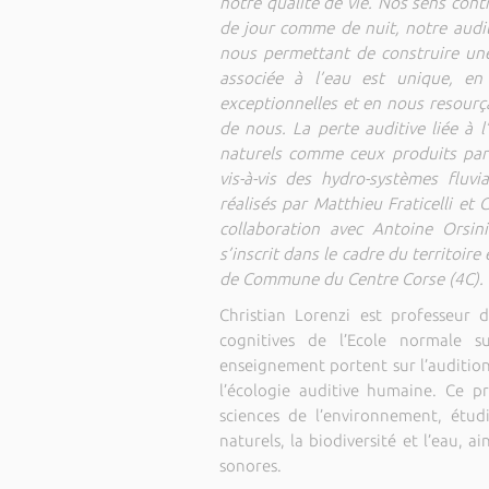
notre qualité de vie. Nos sens cont
de jour comme de nuit, notre audi
nous permettant de construire une
associée à l’eau est unique, en 
exceptionnelles et en nous resourça
de nous. La perte auditive liée à l
naturels comme ceux produits par 
vis-à-vis des hydro-systèmes fluv
réalisés par Matthieu Fraticelli et
collaboration avec Antoine Orsini
s’inscrit dans le cadre du territoir
de Commune du Centre Corse (4C).
Christian Lorenzi est professeur
cognitives de l’Ecole normale su
enseignement portent sur l’auditi
l’écologie auditive humaine. Ce pr
sciences de l’environnement, étu
naturels, la biodiversité et l’eau, 
sonores.