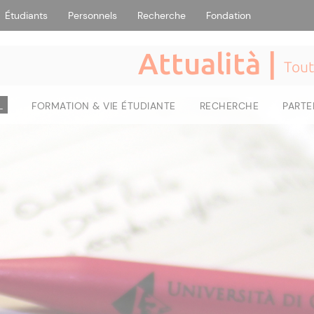
Étudiants
Personnels
Recherche
Fondation
Attualità |
Tout
L
FORMATION & VIE ÉTUDIANTE
RECHERCHE
PARTE