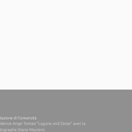
azione di l'Università
idence Ange Tomasi "Lagune and Zeste" avec la
tographe Diane Moulenc