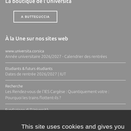
La boutique de l'Università
A BUTTEGUCCIA
À la Une sur nos sites web
www.universita.corsica
Année universitaire 2026/2027 - Calendrier des rentrées
Etudiants & futurs étudiants
Dates de rentrée 2026/2027 | IUT
Recherche
Les Rendez-vous de l'IES Cargèse : Quantiquement votre :
Pourquoi les trains flottent-ils ?
Fundazione di l'Università
Résidence Ange Tomasi "Lagune and Zeste" avec la photographe
Diane Moulenc
This site uses cookies and gives you