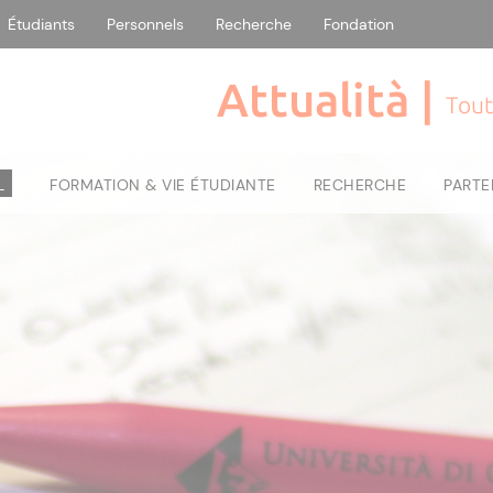
Étudiants
Personnels
Recherche
Fondation
Attualità |
Tout
L
FORMATION & VIE ÉTUDIANTE
RECHERCHE
PARTE