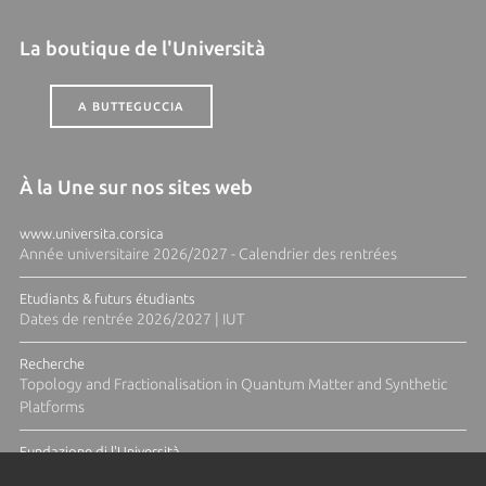
La boutique de l'Università
A BUTTEGUCCIA
À la Une sur nos sites web
www.universita.corsica
Année universitaire 2026/2027 - Calendrier des rentrées
Etudiants & futurs étudiants
Dates de rentrée 2026/2027 | IUT
Recherche
Topology and Fractionalisation in Quantum Matter and Synthetic
Platforms
Fundazione di l'Università
Résidence Ange Tomasi "Lagune and Zeste" avec la photographe