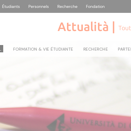
Étudiants
Personnels
Recherche
Fondation
Attualità |
Tout
L
FORMATION & VIE ÉTUDIANTE
RECHERCHE
PARTE