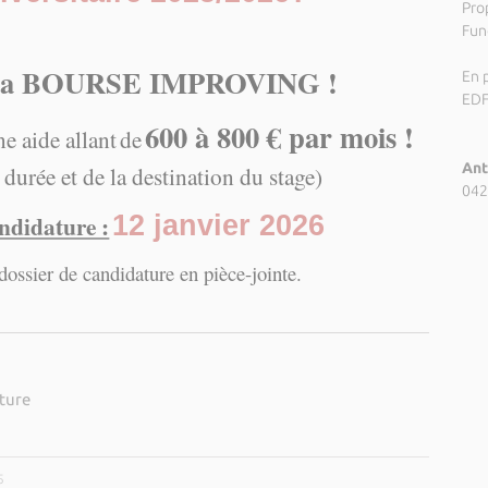
Pro
Fund
à la BOURSE IMPROVING !
En p
ED
600 à 800 € par mois !
e aide allant
de
Ant
 durée et de la destination du stage)
042
andidature :
12 janvier 2026
 dossier de candidature en pièce-jointe.
ature
5