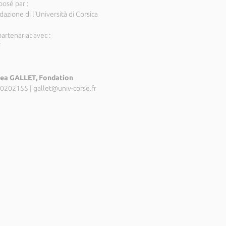
posé par :
azione di l'Università di Corsica
artenariat avec :
F
ea GALLET, Fondation
0202155
|
gallet@univ-corse.fr