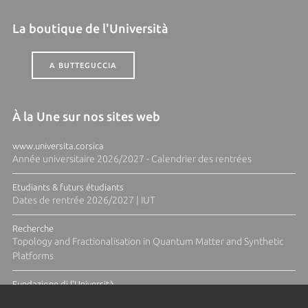
La boutique de l'Università
A BUTTEGUCCIA
À la Une sur nos sites web
www.universita.corsica
Année universitaire 2026/2027 - Calendrier des rentrées
Etudiants & futurs étudiants
Dates de rentrée 2026/2027 | IUT
Recherche
Topology and Fractionalisation in Quantum Matter and Synthetic
Platforms
Fundazione di l'Università
Résidence Ange Tomasi "Lagune and Zeste" avec la photographe