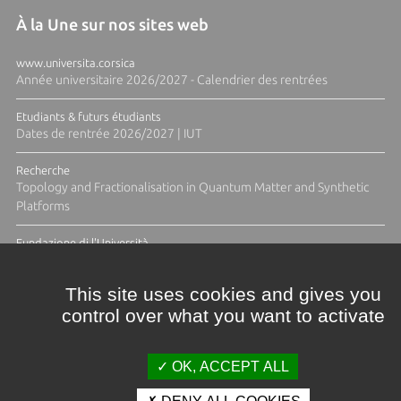
À la Une sur nos sites web
www.universita.corsica
Année universitaire 2026/2027 - Calendrier des rentrées
Etudiants & futurs étudiants
Dates de rentrée 2026/2027 | IUT
Recherche
Topology and Fractionalisation in Quantum Matter and Synthetic
Platforms
Fundazione di l'Università
Résidence Ange Tomasi "Lagune and Zeste" avec la photographe
Diane Moulenc
This site uses cookies and gives you
control over what you want to activate
ACTUS ET CALENDRIER ÉVÈNEMENTIEL
OK, ACCEPT ALL