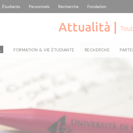
Étudiants
Personnels
Recherche
Fondation
Attualità |
Tout
L
FORMATION & VIE ÉTUDIANTE
RECHERCHE
PARTE