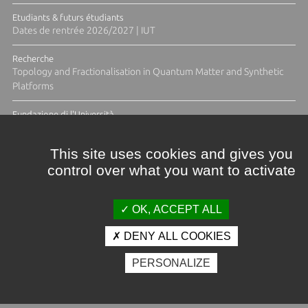
Etudiants & futurs étudiants
Dates de rentrée 2026/2027 | IUT
Recherche
Topology and Fractionalisation in Quantum Matter and Synthetic
Platforms
Fundazione di l'Università
Résidence Ange Tomasi "Lagune and Zeste" avec la photographe
Diane Moulenc
This site uses cookies and gives you
control over what you want to activate
ACTUS ET CALENDRIER ÉVÈNEMENTIEL
OK, ACCEPT ALL
DENY ALL COOKIES
Crédits et mentions légales
PERSONALIZE
Contacts
Plan d'accès
Espace presse
Photothèque
Recrutement
Marchés publics