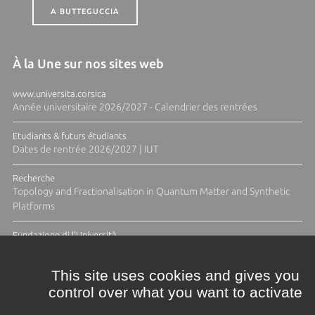
A BUTTEGUCCIA
À la Une sur nos sites web
www.universita.corsica
Année universitaire 2026/2027 - Calendrier des rentrées
Etudiants & futurs étudiants
Dates de rentrée 2026/2027 | IUT
Recherche
Topology and Fractionalisation in Quantum Matter and Synthetic
Platforms
Fundazione di l'Università
Résidence Ange Tomasi "Lagune and Zeste" avec la photographe
Diane Moulenc
This site uses cookies and gives you
control over what you want to activate
ACTUS ET CALENDRIER ÉVÈNEMENTIEL