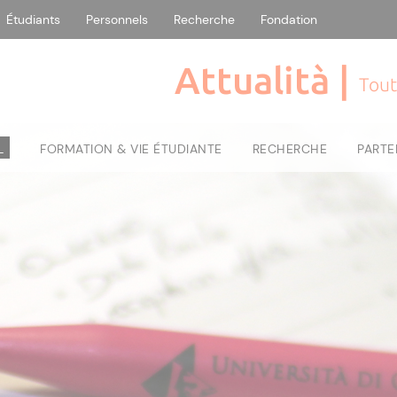
Étudiants
Personnels
Recherche
Fondation
Attualità |
Tout
L
FORMATION & VIE ÉTUDIANTE
RECHERCHE
PARTE