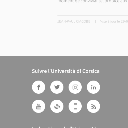
moment de convivialité, propice aux 
JEAN-PAUL GIACOBBI
|
Mise à jour le 29
Suivre l'Università di Corsica