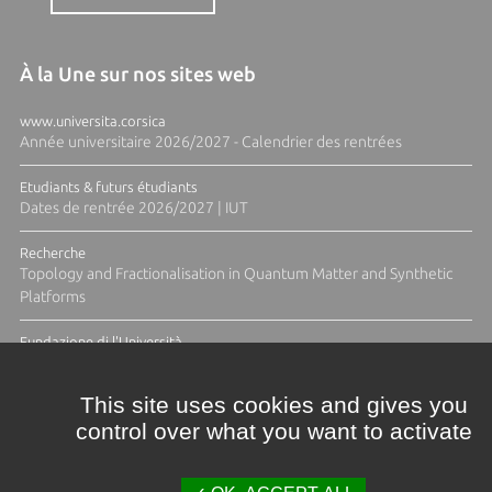
À la Une sur nos sites web
www.universita.corsica
Année universitaire 2026/2027 - Calendrier des rentrées
Etudiants & futurs étudiants
Dates de rentrée 2026/2027 | IUT
Recherche
Topology and Fractionalisation in Quantum Matter and Synthetic
Platforms
Fundazione di l'Università
Résidence Ange Tomasi "Lagune and Zeste" avec la photographe
Diane Moulenc
This site uses cookies and gives you
control over what you want to activate
ACTUS ET CALENDRIER ÉVÈNEMENTIEL