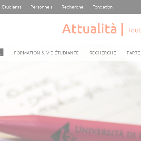
Étudiants
Personnels
Recherche
Fondation
Attualità |
Tout
L
FORMATION & VIE ÉTUDIANTE
RECHERCHE
PARTE