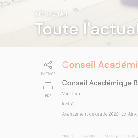
ATTUALITÀ
|
Toute l'actua
Conseil Académi
PARTAGE
Conseil Académique R
Vacataires
PDF
Invités
Avancement de grade 2026 - conting
VIRGINIE CORAZZINI
|
Mise à jour le 17/0