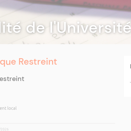
lité de l'Universi
que Restreint
estreint
ent local
6/2026