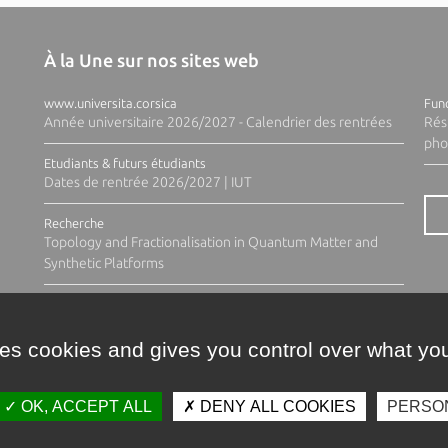
À la Une sur nos sites web
www.universita.corsica
Fund
Année universitaire 2026/2027 - Calendrier des rentrées
Rés
pho
Etudiants & futurs étudiants
Dates de rentrée 2026/2027 | IUT
Recherche
Topology and Fractionalisation in Quantum Matter and
Synthetic Platforms
ses cookies and gives you control over what you
OK, ACCEPT ALL
DENY ALL COOKIES
PERSO
Contacts
Plan d'accès
Espace 