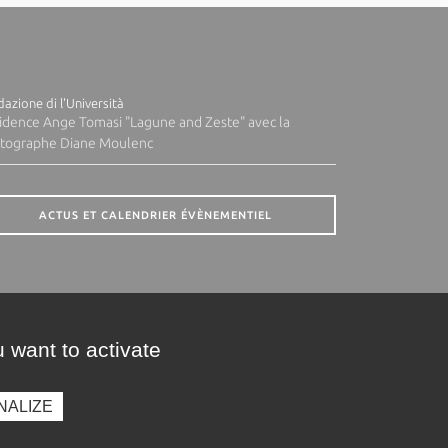
azione di l'Università
idence Ange Tomasi "Lagune and Zeste" avec la
tographe Diane Moulenc
ACTUS ET CALENDRIER ÉVÈNEMENTIEL
 want to activate
NALIZE
presse
Photothèque
Recrutement
Marchés publics