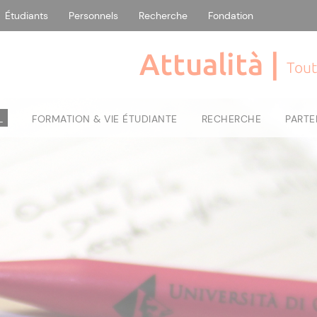
Étudiants
Personnels
Recherche
Fondation
Attualità |
Tout
L
FORMATION & VIE ÉTUDIANTE
RECHERCHE
PARTE