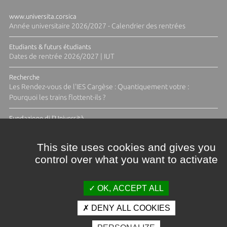
www.universita.corsica
Année universitaire 2026/2027 - Calendrier des rentrées
Etudiants & futurs étudiants
Dates de rentrée 2026/2027 | IUT
Recherche
Les Rendez-vous de l'IES Cargèse : Quantiquement votre :
Pourquoi les trains flottent-ils ?
Fundazione di l'Università
Résidence Ange Tomasi "Lagune and Zeste" avec la photographe
Diane Moulenc
This site uses cookies and gives you
control over what you want to activate
ACTUS ET CALENDRIER ÉVÈNEMENTIEL
OK, ACCEPT ALL
DENY ALL COOKIES
Crédits et mentions légales