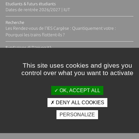
Etudiants & futurs étudiants
Dates de rentrée 2026/2027 | IUT
Recherche
Les Rendez-vous de l'IES Cargèse : Quantiquement votre :
Pourquoi les trains flottent-ils ?
Fundazione di l'Università
Résidence Ange Tomasi "Lagune and Zeste" avec la photographe
Diane Moulenc
This site uses cookies and gives you
control over what you want to activate
ACTUS ET CALENDRIER ÉVÈNEMENTIEL
OK, ACCEPT ALL
DENY ALL COOKIES
Crédits et mentions légales
PERSONALIZE
Contacts
Plan d'accès
Espace presse
Photothèque
Recrutement
Marchés publics