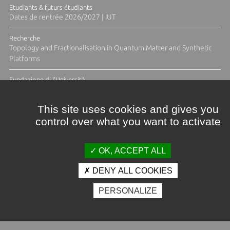
Etudiants & futurs étudiants
Dates de rentrée 2026/2027 | IUT
Recherche
Topology and Fractionalisation in Quantum Matter and Synthetic
Platforms
Fundazione di l'Università
Résidence Ange Tomasi "Lagune and Zeste" avec la photographe
Diane Moulenc
This site uses cookies and gives you
control over what you want to activate
ACTUS ET CALENDRIER ÉVÈNEMENTIEL
OK, ACCEPT ALL
DENY ALL COOKIES
Crédits et mentions légales
PERSONALIZE
Contacts
Plan d'accès
Espace presse
Photothèque
Recrutement
Marchés publics