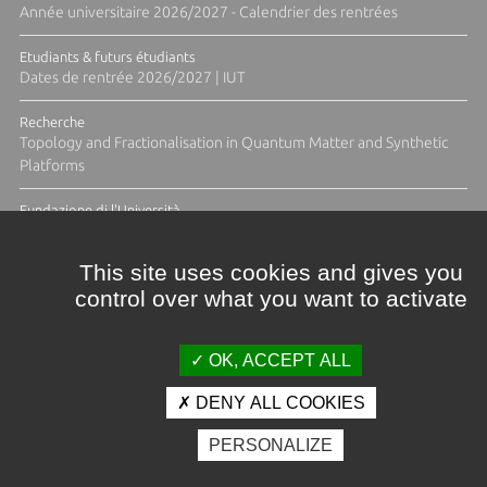
Année universitaire 2026/2027 - Calendrier des rentrées
Etudiants & futurs étudiants
Dates de rentrée 2026/2027 | IUT
Recherche
Topology and Fractionalisation in Quantum Matter and Synthetic
Platforms
Fundazione di l'Università
Résidence Ange Tomasi "Lagune and Zeste" avec la photographe
Diane Moulenc
This site uses cookies and gives you
control over what you want to activate
ACTUS ET CALENDRIER ÉVÈNEMENTIEL
OK, ACCEPT ALL
DENY ALL COOKIES
Crédits et mentions légales
PERSONALIZE
Contacts
Plan d'accès
Espace presse
Photothèque
Recrutement
Marchés publics