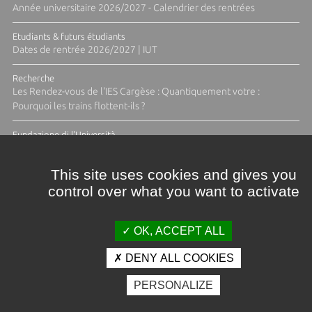
Année universitaire 2026/2027 - Calendrier des rentrées
Etudiants & futurs étudiants
Dates de rentrée 2026/2027 | IUT
Recherche
Les Rendez-vous de l'IES Cargèse : Quantiquement votre :
Pourquoi les trains flottent-ils ?
Fundazione di l'Università
Résidence Ange Tomasi "Lagune and Zeste" avec la photographe
Diane Moulenc
This site uses cookies and gives you
control over what you want to activate
ACTUS ET CALENDRIER ÉVÈNEMENTIEL
OK, ACCEPT ALL
DENY ALL COOKIES
Crédits et mentions légales
PERSONALIZE
Contacts
Plan d'accès
Espace presse
Photothèque
Recrutement
Marchés publics