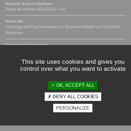
Etudiants & futurs étudiants
Dates de rentrée 2026/2027 | IUT
Recherche
Topology and Fractionalisation in Quantum Matter and Synthetic
Platforms
Fundazione di l'Università
Résidence Ange Tomasi "Lagune and Zeste" avec la photographe
Diane Moulenc
This site uses cookies and gives you
control over what you want to activate
ACTUS ET CALENDRIER ÉVÈNEMENTIEL
OK, ACCEPT ALL
DENY ALL COOKIES
Crédits et mentions légales
PERSONALIZE
Contacts
Plan d'accès
Espace presse
Photothèque
Recrutement
Marchés publics