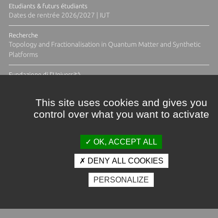
Etudiants & futurs étudiants
Dates de rentrée 2026/2027 | IUT
Recherche
Topology and Fractionalisation in Quantum Matter and Synthetic
Platforms
Fundazione di l'Università
Résidence Ange Tomasi "Lagune and Zeste" avec la photographe
Diane Moulenc
This site uses cookies and gives you
control over what you want to activate
ACTUS ET CALENDRIER ÉVÈNEMENTIEL
OK, ACCEPT ALL
DENY ALL COOKIES
Crédits et mentions légales
PERSONALIZE
Contacts
Plan d'accès
Espace presse
Photothèque
Recrutement
Marchés publics