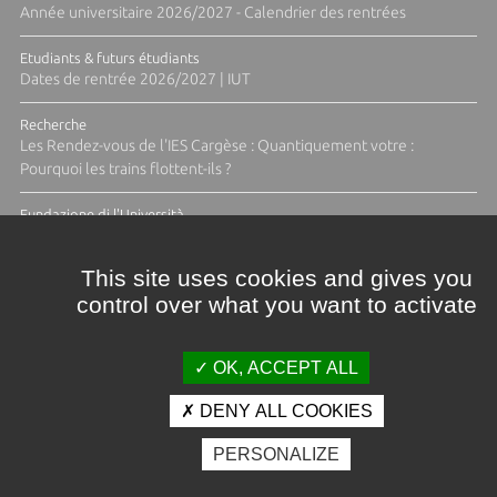
Année universitaire 2026/2027 - Calendrier des rentrées
Etudiants & futurs étudiants
Dates de rentrée 2026/2027 | IUT
Recherche
Les Rendez-vous de l'IES Cargèse : Quantiquement votre :
Pourquoi les trains flottent-ils ?
Fundazione di l'Università
Résidence Ange Tomasi "Lagune and Zeste" avec la photographe
Diane Moulenc
This site uses cookies and gives you
control over what you want to activate
ACTUS ET CALENDRIER ÉVÈNEMENTIEL
OK, ACCEPT ALL
DENY ALL COOKIES
Crédits et mentions légales
PERSONALIZE
Contacts
Plan d'accès
Espace presse
Photothèque
Recrutement
Marchés publics