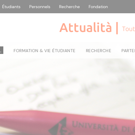
Étudiants
Personnels
Recherche
Fondation
Attualità |
Tout
L
FORMATION & VIE ÉTUDIANTE
RECHERCHE
PARTE