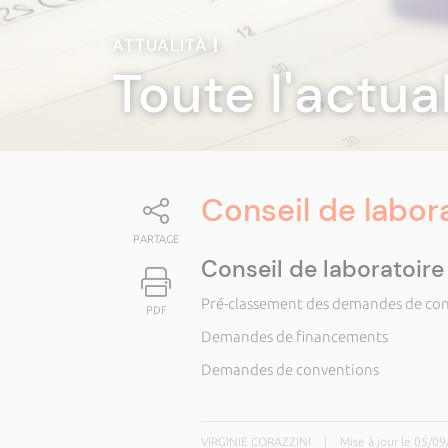
ATTUALITÀ
|
Toute l'actua
Conseil de labor
PARTAGE
Conseil de laboratoire
Pré-classement des demandes de con
PDF
Demandes de financements
Demandes de conventions
VIRGINIE CORAZZINI
|
Mise à jour le 05/0