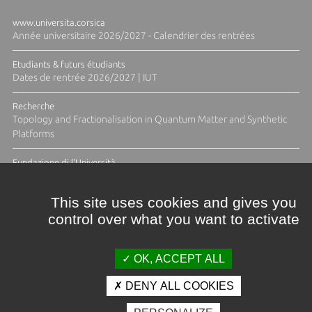
www.universita.corsica
Année universitaire 2026/2027 - Calendrier des rentrées
Etudiants & futurs étudiants
Dates de rentrée 2026/2027 | IUT
Recherche
Topology and Fractionalisation in Quantum Matter and Synthetic
Platforms
Fundazione di l'Università
Résidence Ange Tomasi "Lagune and Zeste" avec la photographe
Diane Moulenc
This site uses cookies and gives you
control over what you want to activate
ACTUS ET CALENDRIER ÉVÈNEMENTIEL
OK, ACCEPT ALL
DENY ALL COOKIES
Crédits et mentions légales