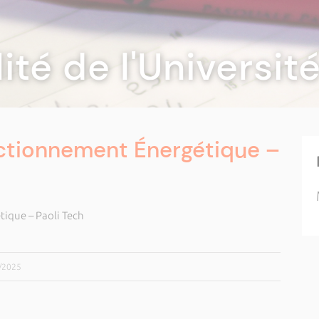
lité de l'Universi
ectionnement Énergétique –
ique – Paoli Tech
9/2025