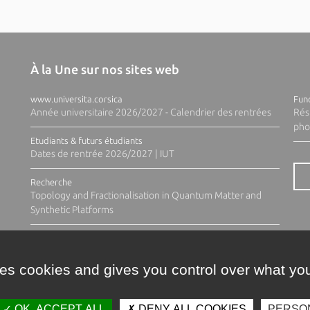
À la Une sur nos sites web
www.universita.corsica
Fund
Année universitaire 2026/2027 - Calendrier des rentrées
Rés
pho
Etudiants & futurs étudiants
Dates de rentrée 2026/2027 | IUT
Recherche
Topology and Fractionalisation in Quantum Matter and
Synthetic Platforms
ses cookies and gives you control over what you
OK, ACCEPT ALL
DENY ALL COOKIES
PERSO