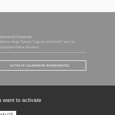
azione di l'Università
idence Ange Tomasi "Lagune and Zeste" avec la
tographe Diane Moulenc
ACTUS ET CALENDRIER ÉVÈNEMENTIEL
 want to activate
NALIZE