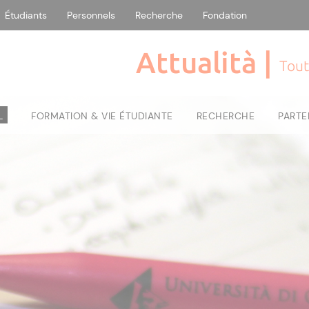
Étudiants
Personnels
Recherche
Fondation
Attualità |
Tout
L
FORMATION & VIE ÉTUDIANTE
RECHERCHE
PARTE