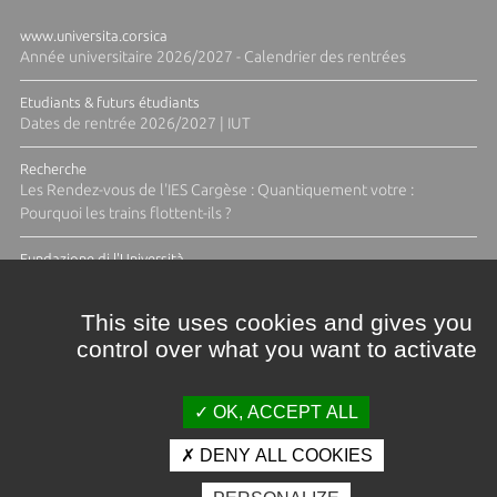
www.universita.corsica
Année universitaire 2026/2027 - Calendrier des rentrées
Etudiants & futurs étudiants
Dates de rentrée 2026/2027 | IUT
Recherche
Les Rendez-vous de l'IES Cargèse : Quantiquement votre :
Pourquoi les trains flottent-ils ?
Fundazione di l'Università
Résidence Ange Tomasi "Lagune and Zeste" avec la photographe
Diane Moulenc
This site uses cookies and gives you
control over what you want to activate
ACTUS ET CALENDRIER ÉVÈNEMENTIEL
OK, ACCEPT ALL
DENY ALL COOKIES
Crédits et mentions légales